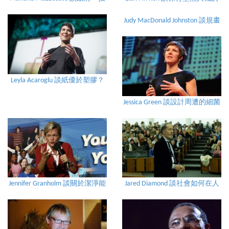
資者、冒險者、創新者
鳥瞰景觀
Judy MacDonald Johnston 談規畫
美好臨終生活
Leyla Acaroglu 談紙優於塑膠？
如何反思環保傳說
Jessica Green 談設計周遭的細菌
環境
Jennifer Granholm 談關於潔淨能
Jared Diamond 談社會如何在人
源的建議－「邁向巔峰」政
口老化過程中漸入佳境
策！