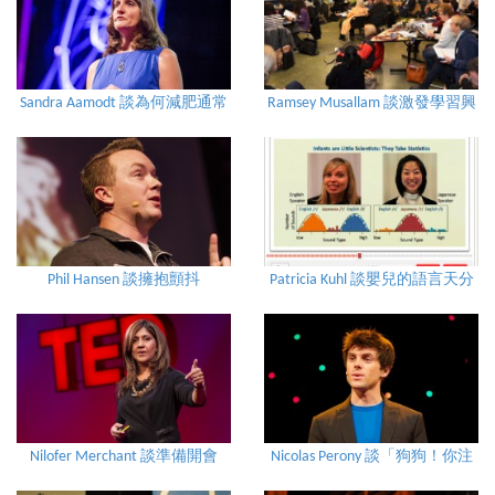
Sandra Aamodt 談為何減肥通常
Ramsey Musallam 談激發學習興
無效
趣之三項原則
Phil Hansen 談擁抱顫抖
Patricia Kuhl 談嬰兒的語言天分
Nilofer Merchant 談準備開會
Nicolas Perony 談「狗狗！你注
嗎？邊走邊談吧
意到我了」－複合性理論