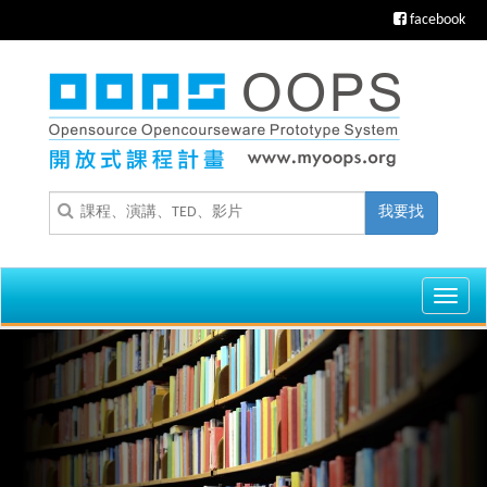
facebook
我要找
Toggl
navig