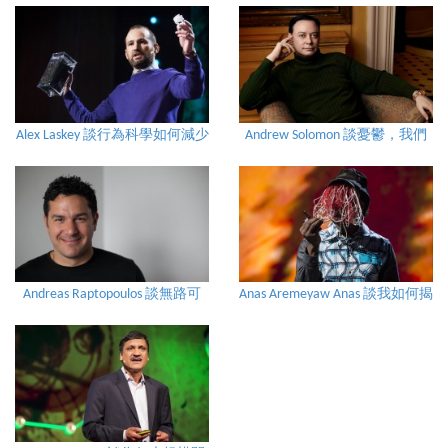
Alex Laskey 談行為科學如何減少
Andrew Solomon 談憂鬱，我們
你的能源支出
共有的秘密
Andreas Raptopoulos 談無路可
Anas Aremeyaw Anas 談我如何揭
行？試試無人駕駛飛行器
露罪犯姓名、使其蒙羞、使其
入獄