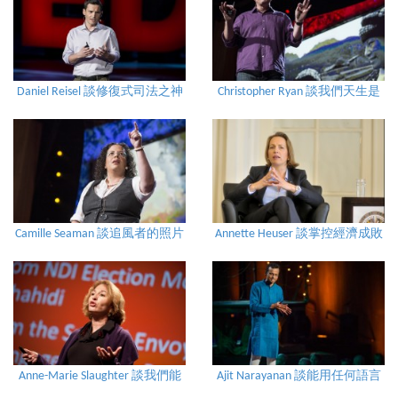
Daniel Reisel 談修復式司法之神
Christopher Ryan 談我們天生是
經科學
雜交性動物嗎？
Camille Seaman 談追風者的照片
Annette Heuser 談掌控經濟成敗
的三大機構
Anne-Marie Slaughter 談我們能
Ajit Narayanan 談能用任何語言
「兼顧一切」嗎？
交流的文字遊戲