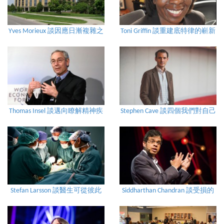
Yves Morieux 談因應日漸複雜之
Toni Griffin 談重建底特律的嶄新
工作的6項簡化原則
願景
Thomas Insel 談邁向瞭解精神疾
Stephen Cave 談四個我們對自己
病之新途徑
訴說的死亡故事
Stefan Larsson 談醫生可從彼此
Siddharthan Chandran 談受損的
身上學習到什麼
大腦能自我修復嗎？