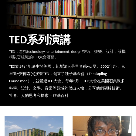
TED系列演講
TED，意指technology, entertainment, design 技術、娛樂、設計，該機
構以它組織的TED大會著稱。
TED於1984年誕生於美國，其創辦人是里查德•沃曼。2002年起，克
里斯•安德森[4]接管TED，創立了種子基金會（The Sapling
Foundation），並營運TED大會。每年3月，TED大會在美國召集眾多
科學、設計、文學、音樂等領域的傑出人物，分享他們關於技術、
社會、人的思考和探索 -- 維基百科