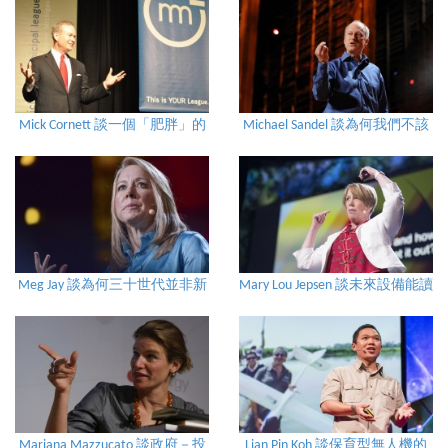
Mick Cornett 談一個「肥胖」的
Michael Sandel 談為何我們不該
城市如何瘦身一百萬磅
將公民生活託付給市場
Meg Jay 談為何三十世代並非新
Mary Lou Jepsen 談未來設備能讀
二十世代
取大腦影像嗎？
Mariana Mazzucato 談政府－投
Lian Pin Koh 談保育型無人機的