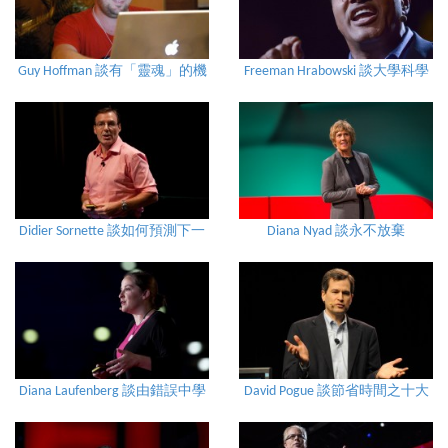
Guy Hoffman 談有「靈魂」的機
Freeman Hrabowski 談大學科學
器人
教育成功之四大要素
Didier Sornette 談如何預測下一
Diana Nyad 談永不放棄
場金融危機
Diana Laufenberg 談由錯誤中學
David Pogue 談節省時間之十大
習
科技訣竅