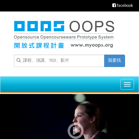
facebook
我要找
Toggl
navig