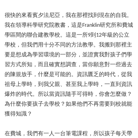
很快的來看賓夕法尼亞，我在那裡找到現在的自我。
我在領導科學研究院教書，這是Franklin研究所和費城
學區間的聯合建教學校。這是一所9到12年級的公立
學校，但我們用十分不同的方法教學。我搬到那裡主
要是想成為學習環境的一部分，並證實我對孩子們學
習方式所知，而且確實想調查，當你願意對一些過去
的陳規放手，什麼是可能的。資訊匱乏的時代，從我
祖母上學時，到我父親、甚至我上學時，一直到資訊
爆炸的時代。所以當資訊隨手可得時，你會怎麼做？
為什麼你要孩子去學校？如果他們不再需要到校就能
獲得知識？
在費城，我們有一人一台筆電課程，所以孩子每天帶