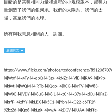
目睹的是某種相同力量和過程的小規模版本，那種力
量創造了我們的銀河系、我們的太陽系、我們的太
陽，甚至我們的地球。
所有與我息息相關的人，謝謝。
展開英文
https://www.flickr.com/photos/tedconference/8512067076/
i4jWof-i4k4Ty-i4kepQ-i4jSzx-i4kNZc-i4jViE-i4jRA9-i4jX9b-
i4kKvt-i4jWQM-i4jRTb-i4jQqo-i4jRCG-i4krTV-i4jW83-
i4jWXE-i4jVDY-i4k8uG-i4k8i1-i4ktCr-i4k37s-i4kdCu-i4jFaZ-
i4krfF-i4kdYY-i4kLBX-i4k5C1-i4jYbn-i4kQ22-c6TF2f-
9ZbzZd-i4jQx6-i4kLgX-i4jVwA-i4kDGV-i4jUAA-i4kFfe-