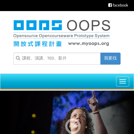
facebook
我要找
Toggl
navig