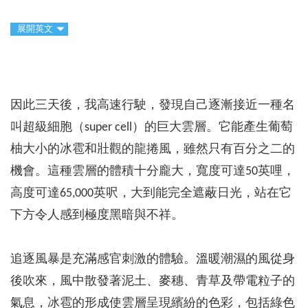
展開英文
因此三天後，我高速行駛，發現自己逐漸接近一種名
叫超級細胞（super cell）的巨大雲層。它能產生葡萄
柚大小的冰雹和壯觀的龍捲風，雖然只有百分之二的
機會。這種雲層的體積十分龐大，寬度可達50英哩，
高度可達65,000英呎，大到能完全遮蔽日光，站在它
下方令人感到極度黑暗與不祥。
追逐風暴是充滿感官刺激的體驗。溫暖潮濕的風從身
後吹來，風中散發著泥土、麥穗、青草及帶電粒子的
氣息，冰雹的形成使雲層呈現繽紛的色彩，包括綠色