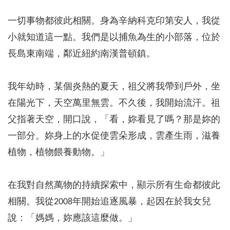
一切事物都彼此相關。身為辛納科克印第安人，我從
小就知道這一點。我們是以捕魚為生的小部落，位於
長島東南端，鄰近紐約南漢普頓鎮。
我年幼時，某個炎熱的夏天，祖父將我帶到戶外，坐
在陽光下，天空萬里無雲。不久後，我開始流汗。祖
父指著天空，開口說，「看，妳看見了嗎？那是妳的
一部分。妳身上的水促使雲朵形成，雲產生雨，滋養
植物，植物餵養動物。」
在我對自然萬物的持續探索中，顯示所有生命都彼此
相關。我從2008年開始追逐風暴，起因在於我女兒
說：「媽媽，妳應該這麼做。」