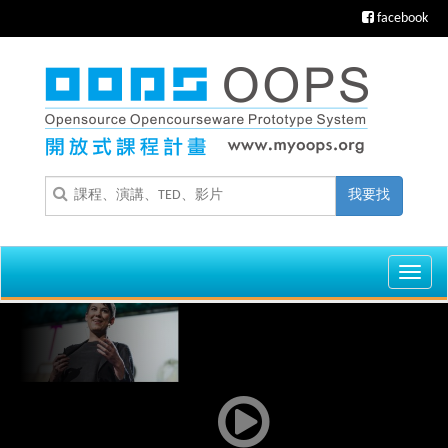
facebook
我要找
Toggl
navig