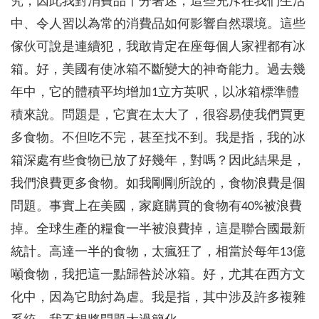
究，因此我對消費品十分著迷；這些充斥在我們生活
中、令人習以為常的消費品如何影響自然環境。這些
傢伙可說是連續犯，我敢肯定在座每個人家裡都有冰
箱。好，美國有使冰箱不斷變大的神奇能力。過去幾
年中，它的體積平均增加1立方英呎，以冰箱標準體
積來說。問題是，它實在太大了，很容易使我們買更
多食物。不但吃不完，甚至找不到。我是指，我的冰
箱深處有些食物已放了好幾年，對嗎？因此結果是，
我們浪費更多食物。如我剛剛所說的，食物浪費是個
問題。事實上在美國，家庭購買的食物有40%被浪費
掉。全球生產的糧食一半被浪費掉，這是聯合國最新
統計。高達一半的食物，太瘋狂了，相當於每年13億
噸食物，我把這一點歸咎於冰箱。好，尤其在西方文
化中，因為它助紂為虐。我是指，其中涉及許多複雜