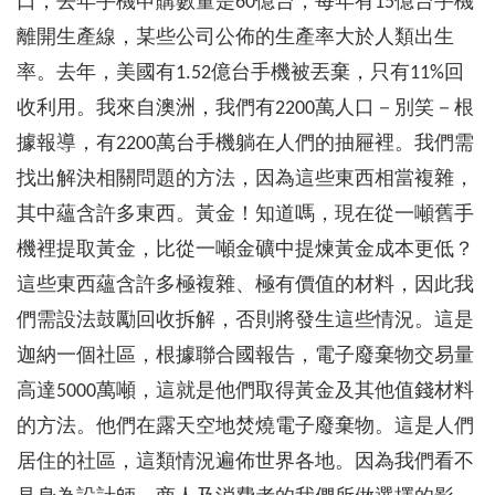
口，去年手機申購數量是60億台，每年有15億台手機
離開生產線，某些公司公佈的生產率大於人類出生
率。去年，美國有1.52億台手機被丟棄，只有11%回
收利用。我來自澳洲，我們有2200萬人口－別笑－根
據報導，有2200萬台手機躺在人們的抽屜裡。我們需
找出解決相關問題的方法，因為這些東西相當複雜，
其中蘊含許多東西。黃金！知道嗎，現在從一噸舊手
機裡提取黃金，比從一噸金礦中提煉黃金成本更低？
這些東西蘊含許多極複雜、極有價值的材料，因此我
們需設法鼓勵回收拆解，否則將發生這些情況。這是
迦納一個社區，根據聯合國報告，電子廢棄物交易量
高達5000萬噸，這就是他們取得黃金及其他值錢材料
的方法。他們在露天空地焚燒電子廢棄物。這是人們
居住的社區，這類情況遍佈世界各地。因為我們看不