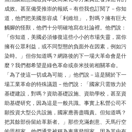
成效。甚至備受推崇的報紙－有些我也訂閱了－你知
道，他們把美國形容成「利維坦」，對嗎？擁有巨大
觸腳的怪獸，他們十分明確地寫在社論裡。他們說：
「你知道，美國必須修復這些小小的市場失靈，當你
擁有公眾利益，或不同型態的負面外在因素，例如污
染時。」但你知道嗎？網路後的下一場大革命會是什
麼？我們都希望是綠色革命或奈米技術相關革命。
「為了使這一切成為可能，」他們說－這是關於下一
場工業革命的特殊議題－他們說：「國家只需致力於
基礎建設，對嗎？資助基礎設施、資助學校，甚至資
助基礎研究，因為這是一般共識。事實上私營公司不
願投資大型公共設施，國家應善盡職責。但知道嗎？
把其餘部份留給革新者。」那些充滿創意、天馬行空
的思想家。他們通常被稱為車庫發明家，因為其中有