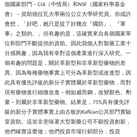
個國家部門－CIA（中情局）和NSF（國家科學基金
會）－資助德拉瓦大學兩位公立大學研究員。你或許
會想，「好吧，她只是提了好幾次『國防』、『軍
事』之類的。」但有趣的是，這確實來自各個國家單
位和部門不斷提供的資助。因此我個人對製藥工業十
分感興趣，因為我有幸對這個產業進行深入研究。一
個有趣的問題是，關於革新型和非革新型藥物的差
異。因為每種藥物事實上可分為革新型或改進型，因
此具有優先評級的新分子實體屬於革新型藥物，而對
現有藥物進行細微改進－例如威而鋼，改變顏色、劑
量－則屬於非革新型藥物。結果是，75%具有優先評
級的新分子實體事實上由古板的Kafkian公共部門實驗
室資助。這並非意味著大型製藥公司不願投資創新，
他們確實這麼做；他們投資市場行銷部分，投資