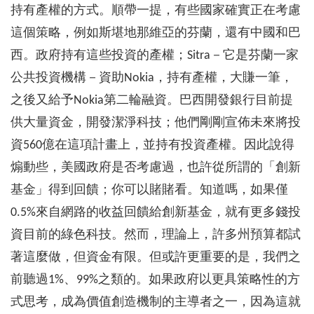
持有產權的方式。順帶一提，有些國家確實正在考慮
這個策略，例如斯堪地那維亞的芬蘭，還有中國和巴
西。政府持有這些投資的產權；Sitra－它是芬蘭一家
公共投資機構－資助Nokia，持有產權，大賺一筆，
之後又給予Nokia第二輪融資。巴西開發銀行目前提
供大量資金，開發潔淨科技；他們剛剛宣佈未來將投
資560億在這項計畫上，並持有投資產權。因此說得
煽動些，美國政府是否考慮過，也許從所謂的「創新
基金」得到回饋；你可以賭賭看。知道嗎，如果僅
0.5%來自網路的收益回饋給創新基金，就有更多錢投
資目前的綠色科技。然而，理論上，許多州預算都試
著這麼做，但資金有限。但或許更重要的是，我們之
前聽過1%、99%之類的。如果政府以更具策略性的方
式思考，成為價值創造機制的主導者之一，因為這就