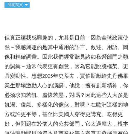
展開英文
但真正讓我感興趣的，尤其是目前－因為全球政策使
然－我感興趣的是其中通用的語言、敘述、用語、圖
像和精確詞彙。因此我們經常聽見諸如私營部門之類
的詞彙－通常代表更有創意，因為它能跳脫框架、更
具變動性。想想2005年史蒂夫．賈伯斯獻給史丹佛畢
業生那場激動人心的演講，他說：擁有創新精神，你
必須求知若飢、虛懷若愚，對嗎？因此這些人大多是
飢渴、傻氣、多樣化的傢伙，對嗎？在歐洲這樣的地
方或許更平等，甚至比美國人穿得更講究、吃得更
好，但問題在於惱人的公共部門，它太過龐大，根本
無法讓動態風險資本及商業化等方案真正發揮應有的