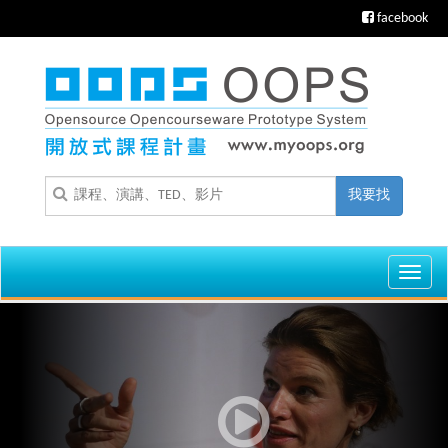
facebook
我要找
Toggl
navig