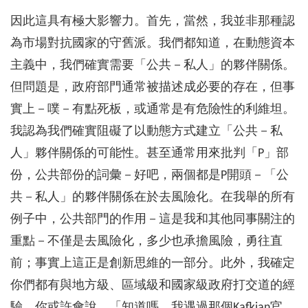
因此這具有極大影響力。首先，當然，我並非那種認
為市場對抗國家的守舊派。我們都知道，在動態資本
主義中，我們確實需要「公共－私人」的夥伴關係。
但問題是，政府部門通常被描述成必要的存在，但事
實上－噗－有點死板，或通常是有危險性的利維坦。
我認為我們確實阻礙了以動態方式建立「公共－私
人」夥伴關係的可能性。甚至通常用來批判「P」部
份，公共部份的詞彙－好吧，兩個都是P開頭－「公
共－私人」的夥伴關係在於去風險化。在我舉的所有
例子中，公共部門的作用－這是我和其他同事關注的
重點－不僅是去風險化，多少也承擔風險，勇往直
前；事實上這正是創新思維的一部分。此外，我確定
你們都有與地方級、區域級和國家級政府打交道的經
驗。你或許會說，「知道嗎，我遇過那個Kafkian官