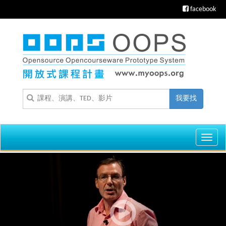
facebook
我要找
Toggl
navig