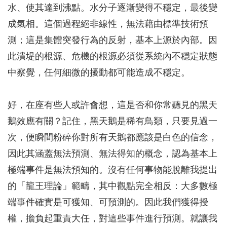
水、使其達到沸點。水分子逐漸變得不穩定，最後變
成氣相。這個過程絕非線性，無法藉由標準技術預
測；這是集體突發行為的反射，基本上源於內部。因
此潰堤的根源、危機的根源必須從系統內不穩定狀態
中察覺，任何細微的擾動都可能造成不穩定。
好，在座有些人或許會想，這是否和你常聽見的黑天
鵝效應有關？記住，黑天鵝是稀有鳥類，只要見過一
次，便瞬間粉碎你對所有天鵝都應該是白色的信念，
因此其涵蓋無法預測、無法得知的概念，認為基本上
極端事件是無法預知的。沒有任何事物能脫離我提出
的「龍王理論」範疇，其中觀點完全相反：大多數極
端事件確實是可獲知、可預測的。因此我們獲得授
權，擔負起重責大任，對這些事件進行預測。就讓我