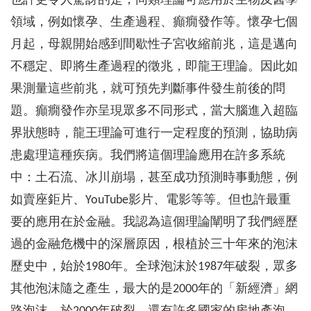
也許更令人驚訝的是，同類理論可應用於生物及醫學
領域，例如懷孕、生產過程、癲癇發作等。懷孕七個
月起，母親開始感到間歇性子宮收縮前兆，這是邁向
不穩定、即將生產過程的徵兆，即龍王理論。因此如
果測量這些前兆，就可預先判斷事件發生前後的問
題。癲癇發作亦呈現眾多不同形式，當大腦進入超臨
界狀態時，龍王理論可進行一定程度的預測，協助病
患處理這種疾病。我們將這個理論應用在許多系統
中：土石流、冰川崩塌，甚至成功預測時事動態，例
如賣座鉅片、YouTube影片、電影等等。但也許最重
要的應用在於金融。我認為這個理論闡明了我們經歷
過的金融危機中的深層原因，根植於三十年來的泡沫
歷史中，始於1980年。全球泡沫於1987年破裂，眾多
其他泡沫隨之產生，最大的是2000年的「新經濟」網