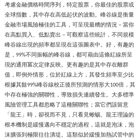
考慮金融價格時間序列，特定股票，你最佳的股票或
全球指數，其中存在高低起伏的波動。峰谷線是衡量
金融市場風險極佳的工具，可呈現最糟的情況－當你
在高點買入、低點賣出－可觀察這些統計，不同規模
峰谷線出現的頻率都呈現在這張圖表中。好，有趣的
是，99%不同振幅的峰谷線，都可藉由這條紅線所呈
現的通用冪次定律反映。更有趣的是其中存在離群
值，即例外情形，位於紅線上方，其發生頻率至少比
根據其餘99%峰谷線校正後所預測的情形大100倍，其
中存在極強的關聯性，導致損失連續發生。大多標準
風險管理工具都忽略了這種關聯性；當它們該留意
「龍王」時，卻視而不見，只看見蜥蜴。龍王理論的
根本機制是緩慢邁向不穩定的過程，這就是泡沫，泡
沫擴張到極限往往潰堤。這類似於緩慢加熱試管中的