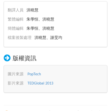
翻譯人員
洪曉慧
繁體編輯
朱學恒、洪曉慧
簡體編輯
朱學恒、洪曉慧
檔案後製處理
洪曉慧、謝旻均
版權資訊
圖片來源
PopTech
影片來源
TEDGlobal 2013