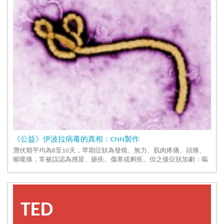
《公益》伊波拉病毒的真相：CNN製作
潛伏期平均為8至10天，早期症狀為發燒、無力、肌肉疼痛、頭痛、
喉嚨痛，常被誤認為感冒、瘧疾、傷寒或痢疾。但之後症狀加劇：嘔
吐、便血，通常合併內外出血、皮疹及皮膚出現紫色斑點。
TED