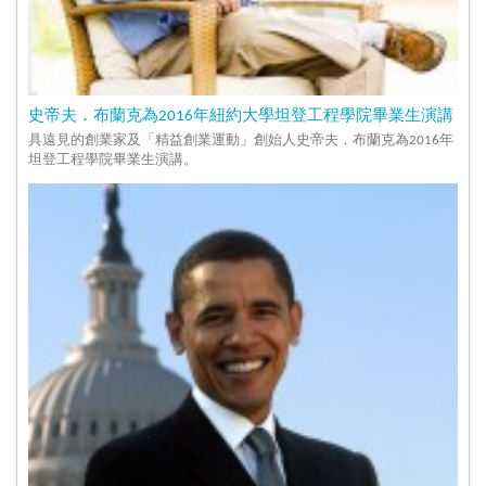
史帝夫．布蘭克為2016年紐約大學坦登工程學院畢業生演講
具遠見的創業家及「精益創業運動」創始人史帝夫．布蘭克為2016年
坦登工程學院畢業生演講。