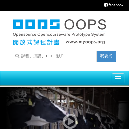
facebook
我要找
Toggl
navig