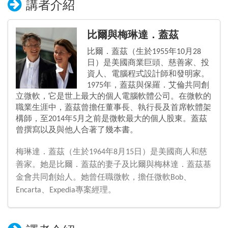
講者介紹
比爾與梅琳達．蓋茲
比爾．蓋茲（生於1955年10月28
日）是美國商業巨頭、慈善家、投
資人、電腦程式設計師和發明家。
1975年，蓋茲與保羅．艾倫共同創
立微軟，它是世上最大的個人電腦軟體公司。在微軟的
職業生涯中，蓋茲曾擔任董事長、執行長及首席軟體架
構師，至2014年5月之前是微軟最大的個人股東。蓋茲
曾撰寫以及與他人合著了幾本書。
梅琳達．蓋茲（生於1964年8月15日）是美國商人和慈
善家。她是比爾．蓋茲的妻子及比爾與梅林達．蓋茲基
金會共同創始人。她曾任職微軟，擔任微軟Bob、
Encarta、Expedia專案經理。