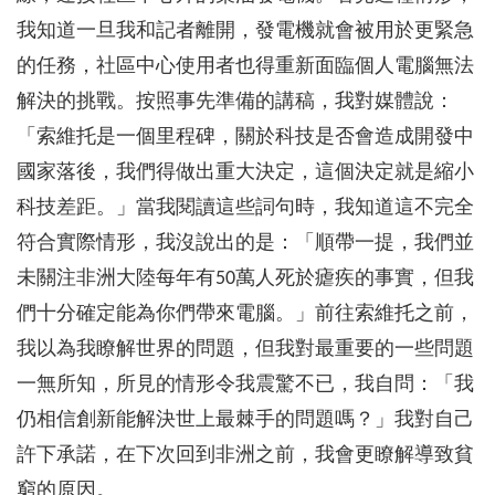
我知道一旦我和記者離開，發電機就會被用於更緊急
的任務，社區中心使用者也得重新面臨個人電腦無法
解決的挑戰。按照事先準備的講稿，我對媒體說：
「索維托是一個里程碑，關於科技是否會造成開發中
國家落後，我們得做出重大決定，這個決定就是縮小
科技差距。」當我閱讀這些詞句時，我知道這不完全
符合實際情形，我沒說出的是：「順帶一提，我們並
未關注非洲大陸每年有50萬人死於瘧疾的事實，但我
們十分確定能為你們帶來電腦。」前往索維托之前，
我以為我瞭解世界的問題，但我對最重要的一些問題
一無所知，所見的情形令我震驚不已，我自問：「我
仍相信創新能解決世上最棘手的問題嗎？」我對自己
許下承諾，在下次回到非洲之前，我會更瞭解導致貧
窮的原因。