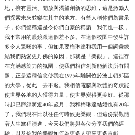
地，擁有靈活、開放與渴望創新的思維，這是激勵人
們探索未來並樂在其中的地方。有些人稱你們為書呆
子，你們聲稱這是令你們自豪的稱謂，我們也一樣，
我平常用的眼鏡跟這個差不多。在這個校園中發生許
多令人驚嘆的事，但如果要梅琳達和我用一個詞彙總
結我們熱愛史丹佛的原因，那就是「樂觀」。這裡存
在充滿感染力的氛圍，使我們相信創新能解決所有問
題，正是這種信念使我在1975年離開位於波士頓郊區
的大學，從此一去不返。我相信電腦與軟體的奇蹟能
使世界各地的人獲得力量，使世界變得更美好。從那
時起已歷經將近40年歲月，我和梅琳達結婚也有20年
了，我們現在比以往任何時候更樂觀，但這份樂觀隨
著人生旅程演進，今天我們將與各位分享我們的經
驗，以及你我的樂觀如何為更多人帶來更多貢獻。