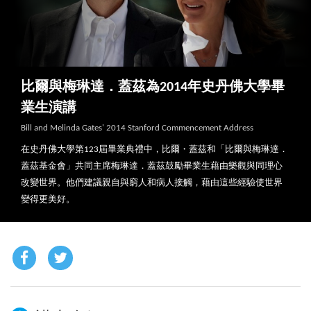
比爾與梅琳達．蓋茲為2014年史丹佛大學畢
業生演講
Bill and Melinda Gates' 2014 Stanford Commencement Address
在史丹佛大學第123屆畢業典禮中，比爾・蓋茲和「比爾與梅琳達．
蓋茲基金會」共同主席梅琳達．蓋茲鼓勵畢業生藉由樂觀與同理心
改變世界。他們建議親自與窮人和病人接觸，藉由這些經驗使世界
變得更美好。