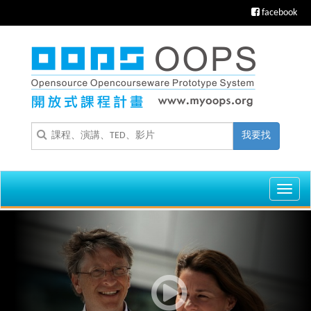
facebook
我要找
Toggl
navig