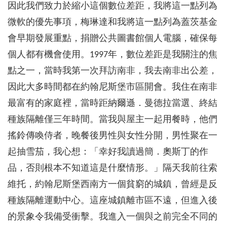
因此我們致力於縮小這個數位差距，我將這一點列為
微軟的優先事項，梅琳達和我將這一點列為蓋茨基金
會早期發展重點，捐贈公共圖書館個人電腦，確保每
個人都有機會使用。1997年，數位差距是我關注的焦
點之一，當時我第一次拜訪南非，我去南非出公差，
因此大多時間都在約翰尼斯堡市區開會。我住在南非
最富有的家庭裡，當時距納爾遜．曼德拉當選、終結
種族隔離僅三年時間。當我與屋主一起用餐時，他們
搖鈴傳喚侍者，晚餐後男性與女性分開，男性聚在一
起抽雪茄，我心想：「幸好我讀過簡．奧斯丁的作
品，否則根本不知道這是什麼情形。」隔天我前往索
維托，約翰尼斯堡西南方一個貧窮的城鎮，曾經是反
種族隔離運動中心。這座城鎮離市區不遠，但進入後
的景象令我備受衝擊。我進入一個與之前完全不同的