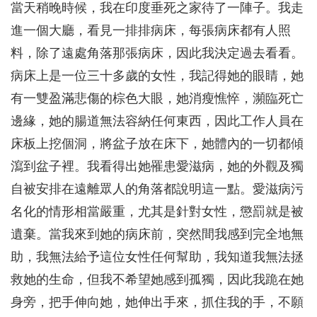
當天稍晚時候，我在印度垂死之家待了一陣子。我走
進一個大廳，看見一排排病床，每張病床都有人照
料，除了遠處角落那張病床，因此我決定過去看看。
病床上是一位三十多歲的女性，我記得她的眼睛，她
有一雙盈滿悲傷的棕色大眼，她消瘦憔悴，瀕臨死亡
邊緣，她的腸道無法容納任何東西，因此工作人員在
床板上挖個洞，將盆子放在床下，她體內的一切都傾
瀉到盆子裡。我看得出她罹患愛滋病，她的外觀及獨
自被安排在遠離眾人的角落都說明這一點。愛滋病污
名化的情形相當嚴重，尤其是針對女性，懲罰就是被
遺棄。當我來到她的病床前，突然間我感到完全地無
助，我無法給予這位女性任何幫助，我知道我無法拯
救她的生命，但我不希望她感到孤獨，因此我跪在她
身旁，把手伸向她，她伸出手來，抓住我的手，不願