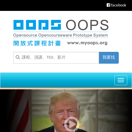
facebook
我要找
Toggl
navig