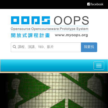
facebook
我要找
Toggl
navig