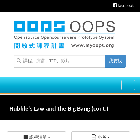
facebook
我要找
Toggl
navig
Hubble's Law and the Big Bang (cont.)
課程清單
小考