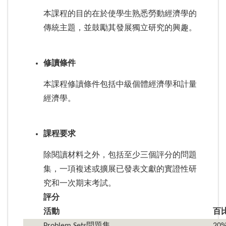
本課程的目的在於使學生熟悉勞動經濟學的
傳統主題，並鼓勵其發展獨立研究的興趣。
修讀條件
本課程修讀條件包括中級個體經濟學和計量
經濟學。
課程要求
除閱讀材料之外，包括至少三個評分的問題
集，一項複述或擴展已發表文獻的實證性研
究和一次期末考試。
評分
活動
百
Problem Sets問題集
20