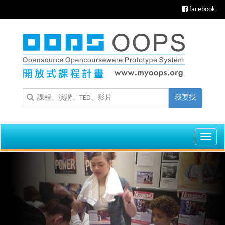
facebook
我要找
Toggl
navig