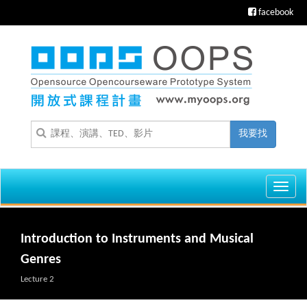
facebook
我要找
Toggl
navig
Introduction to Instruments and Musical
Genres
Lecture 2