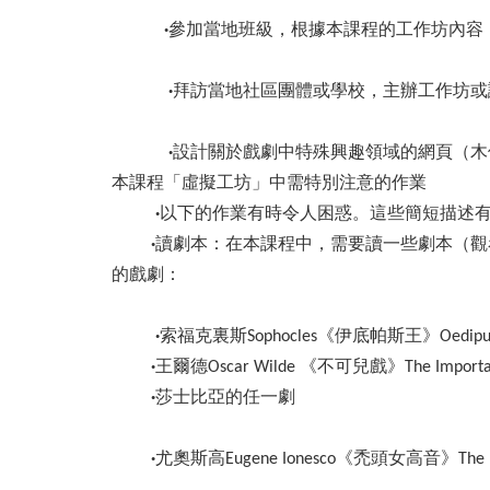
·
參加當地班級，根據本課程的工作坊內容
·
拜訪當地社區團體或學校，主辦工作坊或
·
設計關於戲劇中特殊興趣領域的網頁（木偶
本課程「虛擬工坊」中需特別注意的作業
·
以下的作業有時令人困惑。這些簡短描述
·
讀劇本：在本課程中，需要讀一些劇本（觀
的戲劇：
·
索福克裏斯Sophocles《伊底帕斯王》Oedipus t
·
王爾德Oscar Wilde 《不可兒戲》The Importance 
·
莎士比亞的任一劇
·
尤奧斯高Eugene Ionesco《禿頭女高音》The Bal