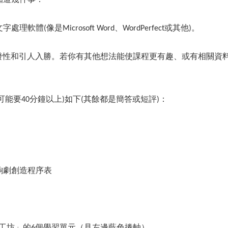
體(像是Microsoft Word、WordPerfect或其他)。
發性和引人入勝。若你有其他想法能使課程更有趣、或有相關資料
可能要40分鐘以上)如下(其餘都是簡答或短評)：
齣劇創造程序表
擬工坊」的6個學習單元（見左邊藍色捲軸）。