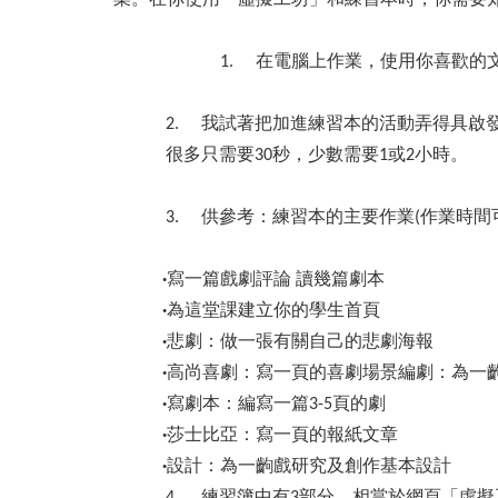
1. 在電腦上作業，使用你喜歡的文字處理軟
2. 我試著把加進練習本的活動弄得具啟
很多只需要30秒，少數需要1或2小時。
3. 供參考：練習本的主要作業(作業時間
·
寫一篇戲劇評論 讀幾篇劇本
·
為這堂課建立你的學生首頁
·
悲劇：做一張有關自己的悲劇海報
·
高尚喜劇：寫一頁的喜劇場景編劇：為一
·
寫劇本：編寫一篇3-5頁的劇
·
莎士比亞：寫一頁的報紙文章
·
設計：為一齣戲研究及創作基本設計
4. 練習簿中有3部分，相當於網頁「虛