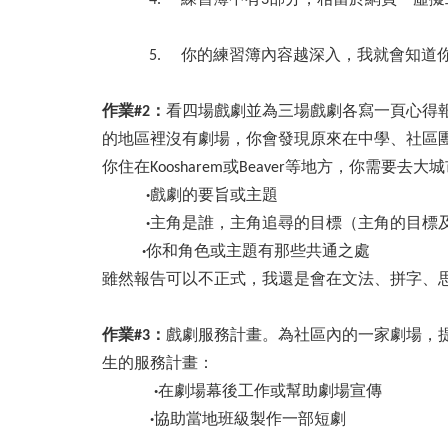
5. 你的練習簿內容越深入，我就會知道
作業#2
：
看四場戲劇並為三場戲劇各寫一頁心得
的地區裡沒有劇場，你會發現原來在中學、社區
你住在Koosharem或Beaver等地方，你
·
戲劇的要旨或主題
·
主角是誰，主角追尋的目標（主角的目標
·
你和角色或主題有那些共通之處
雖然報告可以不正式，我還是會在文法、拼字、
作業#3
：
戲劇服務計畫。為社區內的一家劇場，提
生的服務計畫：
·
在劇場幕後工作或幫助劇場宣傳
·
協助當地班級製作一部短劇