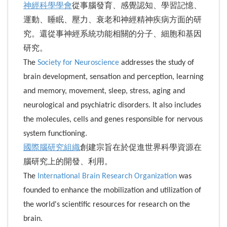
神經科學學會
從事腦發育、感覺認知、學習記憶、
運動、睡眠、壓力、衰老和神經精神疾病方面的研
究。還從事神經系統功能相關的分子、細胞和基因
研究。
The
Society for Neuroscience
addresses the study of
brain development, sensation and perception, learning
and memory, movement, sleep, stress, aging and
neurological and psychiatric disorders. It also includes
the molecules, cells and genes responsible for nervous
system functioning.
國際腦研究組織
創建宗旨在於促進世界科學資源在
腦研究上的開發、利用。
The
International Brain Research Organization
was
founded to enhance the mobilization and utilization of
the world's scientific resources for research on the
brain.