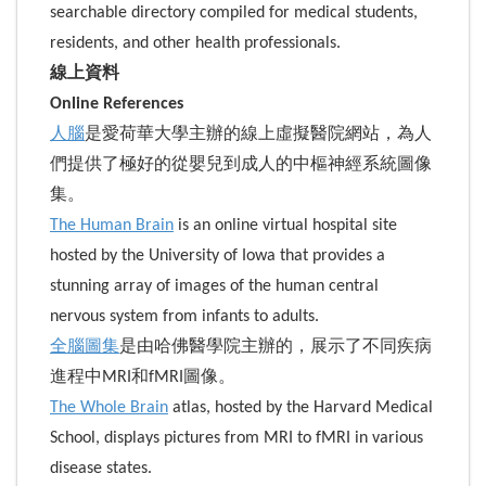
searchable directory compiled for medical students,
residents, and other health professionals.
線上資料
Online References
人腦
是愛荷華大學主辦的線上虛擬醫院網站，為人
們提供了極好的從嬰兒到成人的中樞神經系統圖像
集。
The Human Brain
is an online virtual hospital site
hosted by the University of Iowa that provides a
stunning array of images of the human central
nervous system from infants to adults.
全腦圖集
是由哈佛醫學院主辦的，展示了不同疾病
進程中MRI和fMRI圖像。
The Whole Brain
atlas, hosted by the Harvard Medical
School, displays pictures from MRI to fMRI in various
disease states.