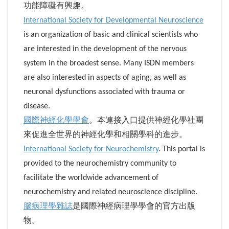
功能障礙有興趣。
International Society for Developmental Neuroscience
is an organization of basic and clinical scientists who
are interested in the development of the nervous
system in the broadest sense. Many ISDN members
are also interested in aspects of aging, as well as
neuronal dysfunctions associated with trauma or
disease.
國際神經化學學會
。本連接入口提供神經化學社團
來促進全世界的神經化學和相關學科的進步。
International Society for Neurochemistry
. This portal is
provided to the neurochemistry community to
facilitate the worldwide advancement of
neurochemistry and related neuroscience discipline.
腦病理學雜誌
是國際神經病理學學會的官方出版
物。