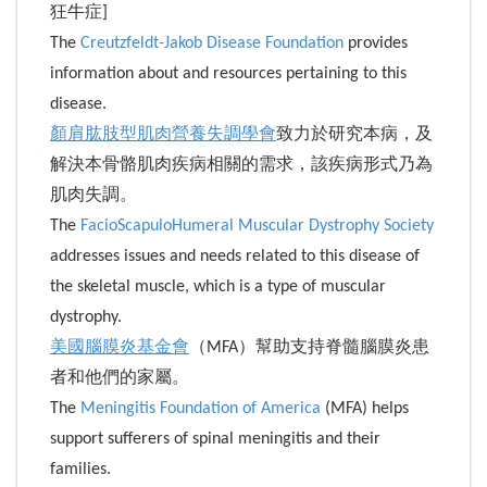
狂牛症]
The
Creutzfeldt-Jakob Disease Foundation
provides
information about and resources pertaining to this
disease.
顏肩肱肢型肌肉營養失調學會
致力於研究本病，及
解決本骨骼肌肉疾病相關的需求，該疾病形式乃為
肌肉失調。
The
FacioScapuloHumeral Muscular Dystrophy Society
addresses issues and needs related to this disease of
the skeletal muscle, which is a type of muscular
dystrophy.
美國腦膜炎基金會
（MFA）幫助支持脊髓腦膜炎患
者和他們的家屬。
The
Meningitis Foundation of America
(MFA) helps
support sufferers of spinal meningitis and their
families.