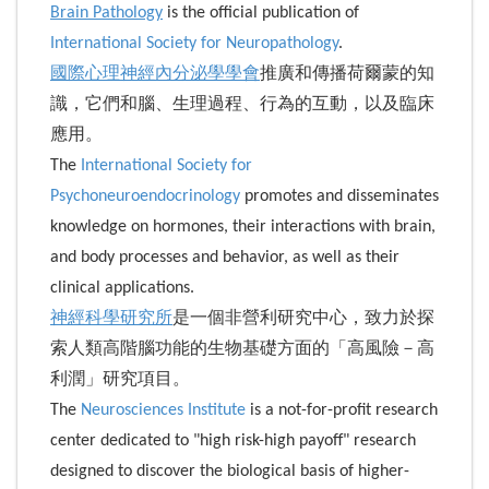
Brain Pathology
is the official publication of
International Society for Neuropathology
.
國際心理神經內分泌學學會
推廣和傳播荷爾蒙的知
識，它們和腦、生理過程、行為的互動，以及臨床
應用。
The
International Society for
Psychoneuroendocrinology
promotes and disseminates
knowledge on hormones, their interactions with brain,
and body processes and behavior, as well as their
clinical applications.
神經科學研究所
是一個非營利研究中心，致力於探
索人類高階腦功能的生物基礎方面的「高風險－高
利潤」研究項目。
The
Neurosciences Institute
is a not-for-profit research
center dedicated to "high risk-high payoff" research
designed to discover the biological basis of higher-