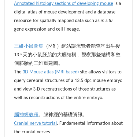
Annotated histology sections of developing mouse
is a
digital atlas of mouse development and a database
resource for spatially mapped data such as
in situ
gene expression and cell lineage.
三維小鼠圖集
（MRI）網站讓流覽者能查詢出生後
13.5天的小鼠胚胎的大腦結構，觀察那些結構和整
個胚胎的三維重建圖。
The
3D Mouse atlas (MRI based)
site allows visitors to
query cerebral structures of a 13.5 dpc mouse embryo
and view 3-D reconstructions of those structures as
well as reconstructions of the entire embryo.
腦神經教程
。腦神經的基礎資訊。
Cranial nerve tutorial
. Fundamental information about
the cranial nerves.