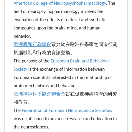
American College of Neuropsychopharmacology
. The
field of neuropsychopharmacology involves the
evaluation of the effects of natural and synthetic
compounds upon the brain, mind, and human
behavior.
歐洲腦和行為學會
致力於在歐洲科學家之間進行關
於腦機制和行為的資訊交換。
The purpose of the
European Brain and Behaviour
Society
is the exchange of information between
European scientists interested in the relationship of
brain mechanisms and behavior.
歐洲神經科學協會聯合會
旨在促進神經科學的研究
和教育。
The
Federation of European Neuroscience Societies
was established to advance research and education in
the neurosciences.