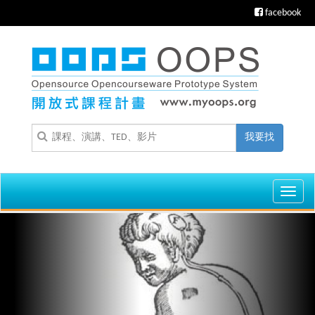
facebook
我要找
Toggl
navig