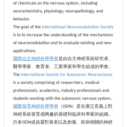
of chemicals on the nervous system, including
neurochemistry, physiology, neuropathology, and
behavior.
The goal of the
International Neuromodulation Society
is to to increase the understanding of the mechanisms
of neuromodulation and to evaluate existing and new
applications.
國際自主神經科學學會
是由自主神經系統研究者、
醫學專家、教育者、工業專家和學生組成的學會。
The
International Society for Autonomic Neuroscience
is a society comprising of researchers, medical
professionals, academics, industry professionals and
students working with the autonomic nervous system.
國際發育神經科學學會
（ISDN）是在廣泛意義上對
神經系統發育感興趣的基礎和臨床科學家的組織。
許多ISDN成員還對衰老以及創傷、疾病相關的神經