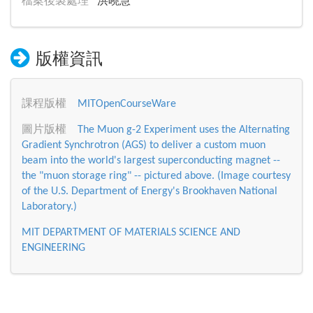
檔案後製處理
洪曉慧
版權資訊
課程版權
MITOpenCourseWare
圖片版權
The Muon g-2 Experiment uses the Alternating
Gradient Synchrotron (AGS) to deliver a custom muon
beam into the world's largest superconducting magnet --
the "muon storage ring" -- pictured above. (Image courtesy
of the U.S. Department of Energy's Brookhaven National
Laboratory.)
MIT DEPARTMENT OF MATERIALS SCIENCE AND
ENGINEERING