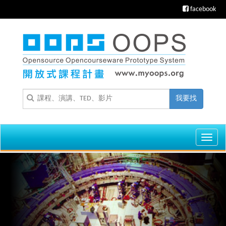
facebook
我要找
Toggl
navig