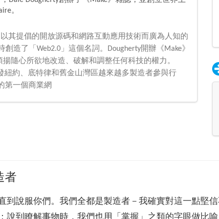
le Dougherty創辦了《Make》雜誌，並創立世界上
ire。
Media,，這是以其提倡的開放源碼和網路互動應用技術而廣為人知的
造了「Web2.0」這個名詞。Dougherty開辦《Make》
頌揚隨心所欲地改造、破解和調整任何科技的權力。
，這個盛會引發紐約、底特律和舊金山灣區越來越多製造者參與行
開立的第一個商業網
製造者
直到說服你們。我們全都是製造者－我確實對這一點堅信
；說到瞭解事物時，我們也用「掌握」之類的字眼做比喻