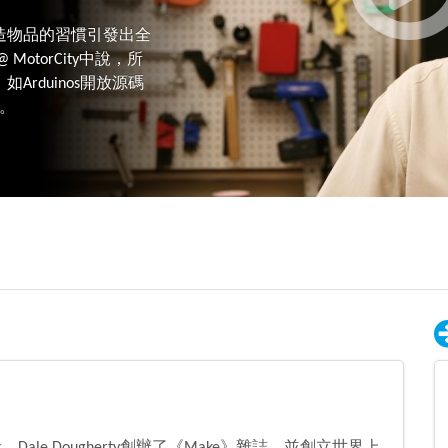
造物品的習慣引發出全
 MotorCity中說，所
rduinos開放源碼
星。