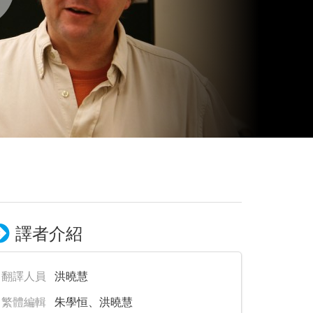
譯者介紹
翻譯人員
洪曉慧
繁體編輯
朱學恒、洪曉慧