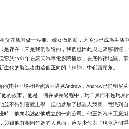
、祖父在瓶裡做一艘船、婦女做個派，這多少已成為生活
只是存在，它是我們製造的，我們也因此與之緊密相連，
但它於1961年在露天汽車電影院播放，在底特律地區。
新生代的製造者由這個正向的「精神」中嶄露頭角。
 Faire盛會的其中一場社區會議中遇見Andrew，Andre
雜誌寫了他的故事。他是一個在成長過程中，玩工具而不是玩
他並不特別喜歡上學，但他參加了機器人競賽，意識到自
邊時，他向我述說他成立的一家公司。他正為汽車工廠製
，與跟他有相同作為的人見面，這多少代表了現今這個重