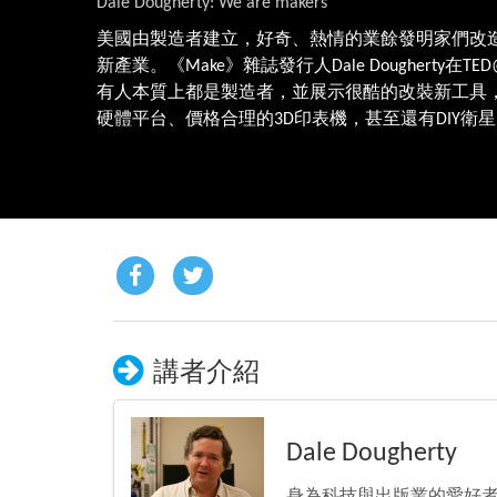
Dale Dougherty: We are makers
美國由製造者建立，好奇、熱情的業餘發明家們改
新產業。《Make》雜誌發行人Dale Dougherty在TED@
有人本質上都是製造者，並展示很酷的改裝新工具，如A
硬體平台、價格合理的3D印表機，甚至還有DIY衛
講者介紹
Dale Dougherty