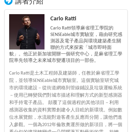
講者介紹
Carlo Ratti
Carlo Ratti領導麻省理工學院的
SENSEable城市實驗室，藉由研究感
測器及電子產品與環境建築產生關
聯的方式來探索「城市即時面
貌」。他正於新加坡開辦一個研究中心，是麻省理工學
院率先領導之未來城市變遷項目的一部份。
Carlo Ratti是土木工程師及建築師，任教於麻省理工學
院，並領導SENSEable城市實驗室。這個實驗室研究城
市的環境建設－從街道網格到管線鋪設及垃圾運輸系統
－使用已轉變我們對城市描述和理解方式的新型感測器
和手持電子產品。 顛覆了這個過程的其他項目－利用
感測器收集的資料實際創建令人目眩的新環境。例如數
位水展覽館，水流能對遊客產生反應而分開，讓他們進
入參觀。一個為2012年倫敦奧運所做的新項目，將一個