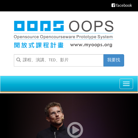
facebook
我要找
Toggl
navig