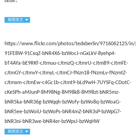
謝謝。
展開英文
https://www.flickr.com/photos/tedxberlin/9716062125/in/p
91FE8W-91CxqZ-bNR4X6-bzWocJ-nGxLkV-8yehp4-
bT4AYa-bE9RKf-cJtmuu-cJtmzQ-cJtmrU-cJtmB9-cJtmFE-
cJtmGY-cJtmvY-cJtmyL-cJtmCJ-fNzn18-fNzmLv-fNzmtZ-
cJtmxm-cJtmEw-c4Gc1b-cJtmt9-bLd9wH-7UYSFq-CDotC-
cKeSPh-aMJunP-8M98Ng-8M98k8-8M98zt-bNR5mz-
bNR5ka-bNR36g-bzWqqh-bzWofy-bzWo8q-bzWoaG-
bNR5ee-bzWoiU-bzWoPs-bNR4mZ-bNR3sP-bzWpG7-
bNR3ni-bNR3we-bNR4er-bzWpsJ-bzWqHW
展開英文