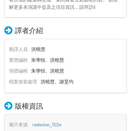
看台似的建築轉變成一朵閃耀著互動藝術的雲。 欲暸
解更多本演講中提及之項目資訊，請拜訪S
譯者介紹
翻譯人員
洪曉慧
繁體編輯
朱學恒、洪曉慧
簡體編輯
朱學恒、洪曉慧
檔案後製處理
洪曉慧、謝旻均
版權資訊
圖片來源
redonion_TEDx