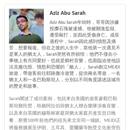
Aziz Abu Sarah
Aziz Abu Sarah年幼時，哥哥因涉嫌
投擲石塊被逮捕。他被關進監獄、
遭受毆打，並因此受傷身亡。成長
過程中，Sarah因此感到憤怒及痛
苦，想要報復。但在之後的人生中，當他第一次遇見不
是軍人的猶太人，Sarah突然有所頓悟：他們不僅在小
事物上有共同愛好－也就是鄉村音樂，也面臨迫使他設
法克服仇恨、憤怒和恐懼的「敵人」。Sarah創立MEJDI
旅遊，帶遊客前往耶路撒冷遊覽，提供兩名導遊，一名
猶太人和一名巴勒斯坦人，分別以不同角度講述該城市
的歷史和故事。
Sarah闡述了成功案例，包括來自美國的遊客參觀巴勒
斯坦難民營，聆聽阿拉伯與猶太人聯合樂隊演奏音樂，
以及來自英國的穆斯林家庭與猶太家庭共進安息日晚
餐，察覺100年前他們的祖先來北非同一城鎮。MEJDI正
將服務擴展至伊朗、土耳其、愛爾蘭等飽受文化衝突煎