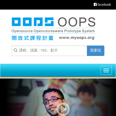
facebook
我要找
Toggl
navig