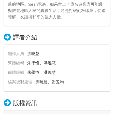
熬的地區。Sarah認為，如果世上十億名遊客盡可能參
與旅遊地區人民的真實生活，將是打破刻板印象，促進
瞭解、友誼與和平的強大力量。
譯者介紹
翻譯人員
洪曉慧
繁體編輯
朱學恆、洪曉慧
簡體編輯
朱學恆、洪曉慧
檔案後製處理
洪曉慧、謝旻均
版權資訊