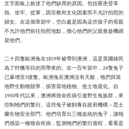
文字面板上敘述了他們缺席的原因。包括罹患登革
熱、坐牢、從軍，因宗教和文化因素而不允許拍照的
婦女。在這個章節中，空白處是因為這些孩子的母親
不允許他們前往拍照地點，擔心他們的父親會趁機綁
架他們。
二十四隻歐洲兔在1859年被帶到澳洲，這是英國移民
為了狩獵等目的而帶來的。在一百年當中，24隻兔子
已暴增至5億隻。歐洲兔在澳洲沒有天敵，牠們與當
地野生動物競爭，損害當地植物、使土地退化。自
1950年代以來，澳洲將致命疾病引進野生兔族群，來
控制牠們的繁衍。這些兔子被飼養在政府機構－昆士
蘭生物安全部門。他們培育出三種血統的兔子，讓牠
們感染一種致命疾病，監測牠們的繁衍過程，看看是