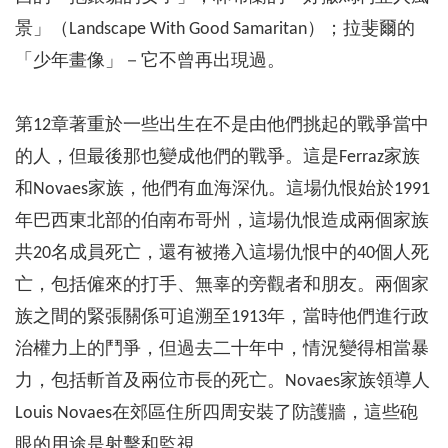
景」（Landscape With Good Samaritan）；拉斐爾的
「少年畫像」－它不曾再出現過。
第12章著重於一些出生在不是由他們挑起的戰爭當中
的人，但最後那也變成他們的戰爭。這是Ferraz家族
和Novaes家族，他們有血海深仇。這場仇恨始於1991
年巴西東北部的伯南布哥州，這場仇恨造成兩個家族
共20名成員死亡，還有被捲入這場仇恨中的40個人死
亡，包括僱來的打手、無辜的旁觀者和朋友。兩個家
族之間的緊張關係可追溯至1913年，當時他們進行政
治權力上的鬥爭，但過去二十年中，情況變得相當暴
力，包括斬首及兩位市長的死亡。Novaes家族領導人
Louis Novaes在郊區住所四周安裝了防護牆，這些砲
眼的用途是射擊和監視。