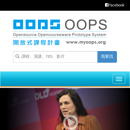
facebook
我要找
Toggl
navig