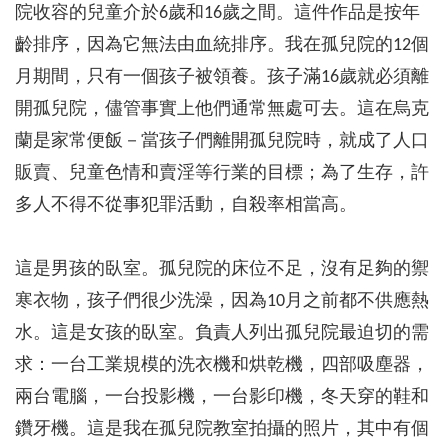
院收容的兒童介於6歲和16歲之間。這件作品是按年
齡排序，因為它無法由血統排序。我在孤兒院的12個
月期間，只有一個孩子被領養。孩子滿16歲就必須離
開孤兒院，儘管事實上他們通常無處可去。這在烏克
蘭是家常便飯－當孩子們離開孤兒院時，就成了人口
販賣、兒童色情和賣淫等行業的目標；為了生存，許
多人不得不從事犯罪活動，自殺率相當高。
這是男孩的臥室。孤兒院的床位不足，沒有足夠的禦
寒衣物，孩子們很少洗澡，因為10月之前都不供應熱
水。這是女孩的臥室。負責人列出孤兒院最迫切的需
求：一台工業規模的洗衣機和烘乾機，四部吸塵器，
兩台電腦，一台投影機，一台影印機，冬天穿的鞋和
鑽牙機。這是我在孤兒院教室拍攝的照片，其中有個