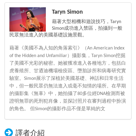
Taryn Simon
藉著大型相機和遊說技巧，Taryn
Simon成功進入禁區，拍攝到一般
民眾無法進入的美國基礎設施景觀。
藉著《美國不為人知的角落索引》（An American Index
of the Hidden and Unfamiliar）攝影集，Taryn Simon挖掘
了美國不光彩的秘密。她被獲准進入各種地方，包括白
虎養殖所、甘迺迪機場檢疫區、墮胎診所和病毒研究實
驗室。Simon展示了深植於美國基礎、神話和日常生活
中，但一般民眾仍無法進入或毫不知情的場所。在早期
的攝影集《無辜》中，她拍攝了80多位經DNA檢測而被
證明無罪的死刑犯肖像，並探討照片在審判過程中扮演
的角色。 但Simon的攝影作品不僅是單純的文
譯者介紹