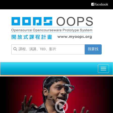
facebook
我要找
Toggl
navig