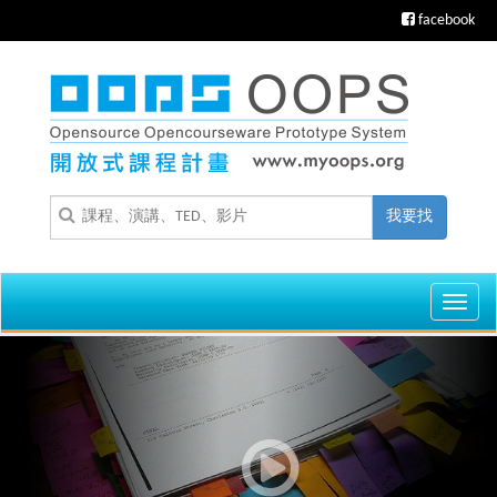
facebook
我要找
Toggl
navig