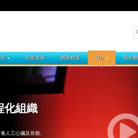
課程
追夢故事
網路精選
TED
我想翻
養工程化組織
作是培養人工心臟及骨骼。