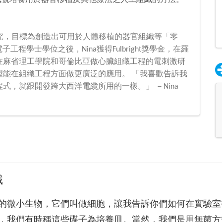
利用電子訊號培養用於器官移植及其他療法之人工組織的方法。
訊號研究，目標為創造出可用於人體移植的器官組織等「零
電子工程學士學位之後，Nina獲得Fulbright獎學金，在羅
在麻省理工學院和哥倫比亞做心臟組織工程的電刺激研
望能在組織工程方面做更廣泛的應用。 「我喜歡告訴我
，就跟開發跨大西洋電纜所用的一樣。」 －Nina
織
的微小生物，它們叫做細胞，讓我告訴你們如何在實驗室
，我們有時稱這些碟子為培養皿。當然，我們是用無菌方