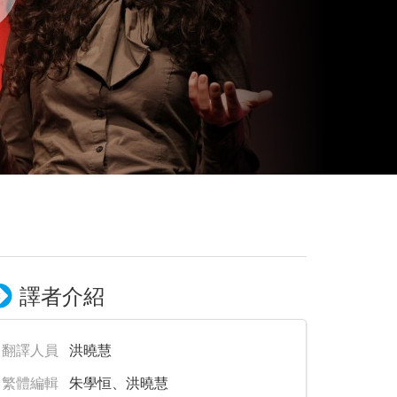
譯者介紹
翻譯人員
洪曉慧
繁體編輯
朱學恒、洪曉慧