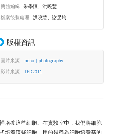
簡體編輯
朱學恒、洪曉慧
檔案後製處理
洪曉慧、謝旻均
版權資訊
圖片來源
nonu | photography
影片來源
TED2011
裡培養這些細胞。在實驗室中，我們將細胞
式培養這些細胞，用的是稱為細胞培養基的