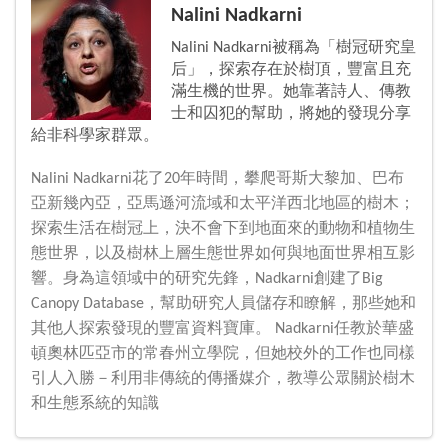
Nalini Nadkarni
Nalini Nadkarni被稱為「樹冠研究皇
后」，探索存在於樹頂，豐富且充
滿生機的世界。她靠著詩人、傳教
士和囚犯的幫助，將她的發現分享
給非科學家群眾。
Nalini Nadkarni花了20年時間，攀爬哥斯大黎加、巴布
亞新幾內亞，亞馬遜河流域和太平洋西北地區的樹木；
探索生活在樹冠上，決不會下到地面來的動物和植物生
態世界，以及樹林上層生態世界如何與地面世界相互影
響。身為這領域中的研究先鋒，Nadkarni創建了Big
Canopy Database，幫助研究人員儲存和瞭解，那些她和
其他人探索發現的豐富資料寶庫。 Nadkarni任教於華盛
頓奧林匹亞市的常春州立學院，但她校外的工作也同樣
引人入勝－利用非傳統的傳播媒介，教導公眾關於樹木
和生態系統的知識