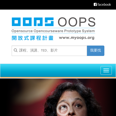
facebook
我要找
Toggl
navig