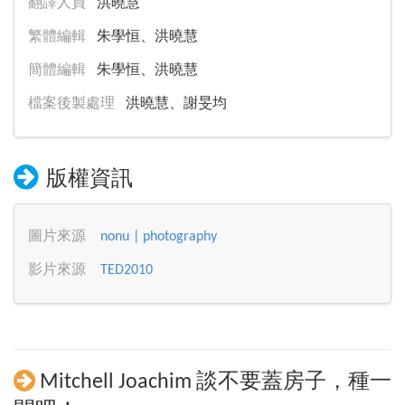
翻譯人員
洪曉慧
繁體編輯
朱學恒、洪曉慧
簡體編輯
朱學恒、洪曉慧
檔案後製處理
洪曉慧、謝旻均
版權資訊
圖片來源
nonu | photography
影片來源
TED2010
Mitchell Joachim 談不要蓋房子，種一