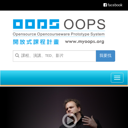
facebook
我要找
Toggl
navig