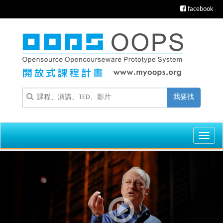
facebook
我要找
Toggl
navig