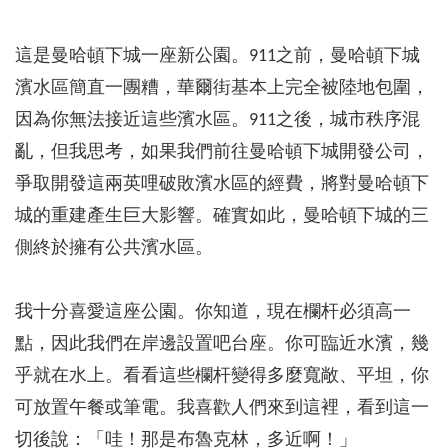
這是曼哈頓下城一座新公園。911之前，曼哈頓下城
濱水區簡直一團糟，華爾街基本上完全被陸地包圍，
因為你無法接近這些濱水區。911之後，城市秩序混
亂，但我思考，如果我們前往曼哈頓下城開發公司，
爭取開發這兩英哩破敗濱水區的經費，將對曼哈頓下
城的重建產生巨大影響。確實如此，曼哈頓下城的三
側終於擁有公共濱水區。
我十分喜愛這座公園。你知道，現在欄杆必須高一
點，因此我們在岸邊設置吧台座。你可臨近水濱，幾
乎就在水上。看看這些欄杆變得多麼寬敞、平坦，你
可放置午餐或筆電。我喜歡人們來到這裡，看到這一
切後說：「哇！那是布魯克林，多近啊！」