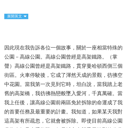
展開英文
因此現在我告訴各位一個故事，關於一座相當特殊的
公園－高線公園。高線公園曾經是高架鐵路。（掌
聲）高線公園曾經是高架鐵路，貫穿曼哈頓西側三個
街區。火車停駛後，它成了渾然天成的景觀，彷彿空
中花園。當我第一次見到它時，坦白說，當我踏上老
舊的高架橋，我彷彿熱戀般墜入愛河，千真萬確。當
我上任後，讓高線公園前兩區免於拆除的命運成了我
的首要任務及最重要的計畫。我知道，如果某天我對
這高架有所疏忽，它就會被拆除。即使目前高線公園