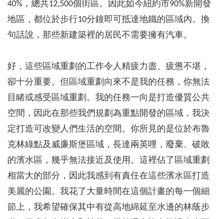
40%，總共12,500個街區。因此如今紐約市90%新開發
地區，都位於步行10分鐘即可抵達地鐵的區域內。換
句話說，那些新建築裡的居民不需要擁有汽車。
好，這些區域重劃的工作令人精疲力盡、疲憊不堪，
卻十分重要。但區域重劃向來不是我的任務，你無法
目睹或感受區域重劃。我的任務一向是打造優質公共
空間，因此在那些我們規劃為重點開發的區域，我決
定打造可改變人們生活的空間。你所見的是位於布魯
克林綠點及威廉斯堡區域，長達兩英哩，廢棄、破敗
的濱水區，幾乎無法接近及使用。這裡佔了區域重劃
相當大的部分，因此我感到有責任在這些濱水區打造
美麗的公園。我花了大量時間在這個計畫的每一個細
節上，我希望確保其中有從高地綿延至水邊的林蔭步