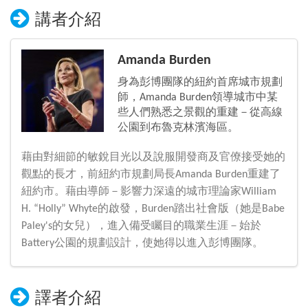
講者介紹
Amanda Burden
身為彭博團隊的紐約首席城市規劃
師，Amanda Burden領導城市中某
些人們熟悉之景觀的重建－從高線
公園到布魯克林濱海區。
藉由對細節的敏銳目光以及說服開發商及官僚接受她的
觀點的長才，前紐約市規劃局長Amanda Burden重建了
紐約市。藉由導師－影響力深遠的城市理論家William
H. “Holly” Whyte的啟發，Burden踏出社會版（她是Babe
Paley's的女兒），進入備受矚目的職業生涯－始於
Battery公園的規劃設計，使她得以進入彭博團隊。
譯者介紹