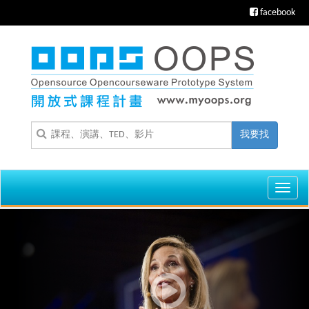
facebook
我要找
Toggl
navig