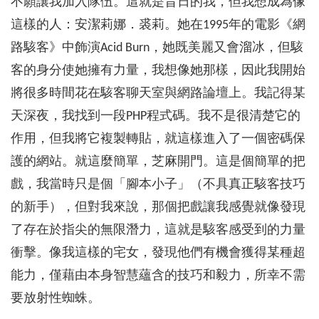
不願讓我加入隊伍。這就是昔日的我，但我想成為像
這樣的人：安潔莉娜．裘莉。她在1995年的電影《網
路駭客》中飾演Acid Burn，她既美麗又會溜冰，但駭
客的身分使她擁有力量，我想像她那樣，因此我開始
將很多時間花在駭客聊天室與網路論壇上。我記得某
天深夜，我找到一段PHP程式碼。我不是很清楚它的
作用，但我將它複製轉貼，就這樣進入了一個密碼保
護的網站。就這麼簡單，芝麻開門。這是個簡單的把
戲，我當時只是個「腳本小子」（不具真正駭客技巧
的新手），但對我來說，那個把戲讓我感覺就像發現
了存在於指尖的無限潛力，這就是駭客感受到的力量
衝擊。像我這樣的宅女，發現他們有機會獲得某種超
能力，僅藉由本身智慧蘊含的技巧和毅力，所幸不需
要放射性蜘蛛。