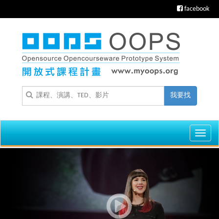
facebook
我要找
Toggl
navig