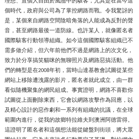
理想、置個人自由於風險中的駭客，尤其是在當今這
個時代，政府與公司為了掌控網路而戰。令我驚訝的
是，某個來自網路空間陰暗角落的人能成為反對的聲
音，甚至網路最後一道防線。也許某人，就像匿名者
國際駭客行動領導組織。如今這個國際駭客組織已不
需多做介紹，但六年前他們不過是網路上的次文化，
致力於分享搞笑貓咪的無聊照片及網路惡搞活動。他
們的轉型是在2008年初，當時山達基教會試圖從某些
網站上移除遭洩露的影片，匿名者就此成立，由一群
看似隨機聚集的網民組成。事實證明，網路不喜歡你
試圖從上面刪除東西，它會以網路攻擊作為回應，以
及精心設計的惡作劇和一系列有組織的抗議，在全球
範圍內進行，從我的故鄉特拉維夫到澳洲阿德雷得。
這證明了匿名者和這個想法能從鍵盤到街頭，將大眾