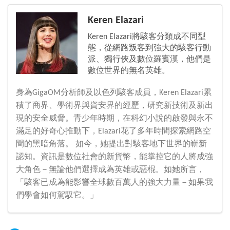
Keren Elazari
Keren Elazari將駭客分類成不同型
態，從網路叛客到強大的駭客行動
派、獨行俠及數位羅賓漢，他們是
數位世界的無名英雄。
身為GigaOM分析師及以色列駭客成員，Keren Elazari累
積了商界、學術界與資安界的經歷，研究新技術及新出
現的安全威脅。青少年時期，在科幻小說的啟發與永不
滿足的好奇心推動下，Elazari花了多年時間探索網路空
間的黑暗角落。 如今，她提出對駭客地下世界的嶄新
認知。資訊是數位社會的新貨幣，能掌控它的人將成強
大角色－無論他們選擇成為英雄或惡棍。如她所言，
「駭客已成為能影響全球數百萬人的強大力量－如果我
們學會如何駕馭它。」