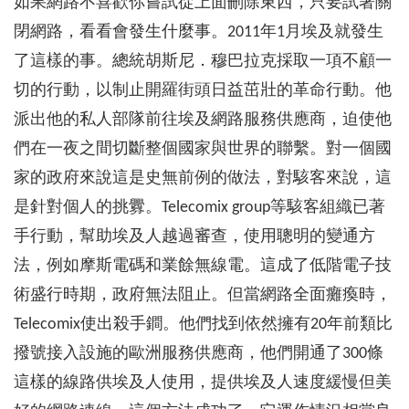
如果網路不喜歡你嘗試從上面刪除東西，只要試著關
閉網路，看看會發生什麼事。2011年1月埃及就發生
了這樣的事。總統胡斯尼．穆巴拉克採取一項不顧一
切的行動，以制止開羅街頭日益茁壯的革命行動。他
派出他的私人部隊前往埃及網路服務供應商，迫使他
們在一夜之間切斷整個國家與世界的聯繫。對一個國
家的政府來說這是史無前例的做法，對駭客來說，這
是針對個人的挑釁。Telecomix group等駭客組織已著
手行動，幫助埃及人越過審查，使用聰明的變通方
法，例如摩斯電碼和業餘無線電。這成了低階電子技
術盛行時期，政府無法阻止。但當網路全面癱瘓時，
Telecomix使出殺手鐧。他們找到依然擁有20年前類比
撥號接入設施的歐洲服務供應商，他們開通了300條
這樣的線路供埃及人使用，提供埃及人速度緩慢但美