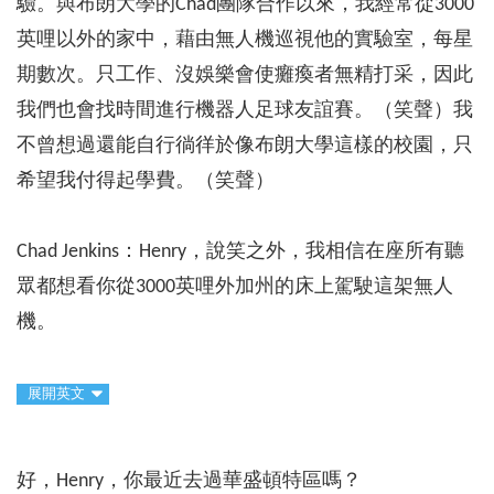
驗。與布朗大學的Chad團隊合作以來，我經常從3000
英哩以外的家中，藉由無人機巡視他的實驗室，每星
期數次。只工作、沒娛樂會使癱瘓者無精打采，因此
我們也會找時間進行機器人足球友誼賽。（笑聲）我
不曾想過還能自行徜徉於像布朗大學這樣的校園，只
希望我付得起學費。（笑聲）
Chad Jenkins：Henry，說笑之外，我相信在座所有聽
眾都想看你從3000英哩外加州的床上駕駛這架無人
機。
展開英文
好，Henry，你最近去過華盛頓特區嗎？