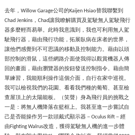
去年，Willow Garage公司的Kaijen Hsiao替我聯繫到
Chad Jenkins，Chad讓我瞭解購買及駕駛無人駕駛飛行
器多麼輕而易舉。此時我意識到，我也可利用無人駕
駛飛行器，藉由飛行功能，拓展臥病在床者的世界，
讓他們感覺到不可思議的移動及控制能力。藉由以頭
部控制的滑鼠，這些網路介面使我得以觀賞機器人傳
回的畫面，藉由瀏覽器的按鈕發送控制指令。藉由簡
單練習，我能順利操作這個介面，自行在家中巡視。
我可以檢視我們的花園、看看我們種的葡萄、甚至檢
查屋頂上的太陽能板。（笑聲）身為飛行員的挑戰之
一是：將無人機降落在籃框上。我甚至進一步嘗試自
己是否能操作另一款頭戴式顯示器－Oculus Rift－經
由Fighting Walrus改造，獲得駕駛無人機的進一步體