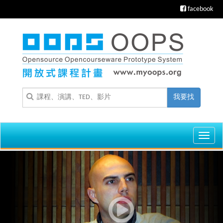
facebook
我要找
Toggl
navig