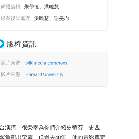
簡體編輯
朱學恆、洪曉慧
檔案後製處理
洪曉慧、謝旻均
版權資訊
圖片來源
wikimedia commons
影片來源
Harvard University
台演講。很榮幸為你們介紹史蒂芬．史匹
鯊魚衝出螢幕。但過去40年，他的電影奠定