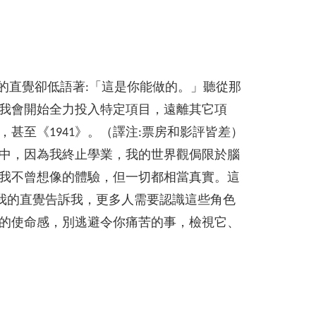
的直覺卻低語著:「這是你能做的。」聽從那
我會開始全力投入特定項目，遠離其它項
甚至《1941》。（譯注:票房和影評皆差）
中，因為我終止學業，我的世界觀侷限於腦
我不曾想像的體驗，但一切都相當真實。這
能、我的直覺告訴我，更多人需要認識這些角色
的使命感，別逃避令你痛苦的事，檢視它、