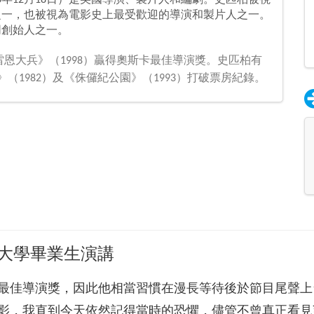
6年12月18日）是美國導演、製片人和編劇。史匹柏被視
之一，也被視為電影史上最受歡迎的導演和製片人之一。
同創始人之一。
雷恩大兵》（1998）贏得奧斯卡最佳導演獎。史匹柏有
人》（1982）及《侏儸紀公園》（1993）打破票房紀錄。
佛大學畢業生演講
最佳導演獎，因此他相當習慣在漫長等待後於節目尾聲上
影，我直到今天依然記得當時的恐懼，儘管不曾真正看見