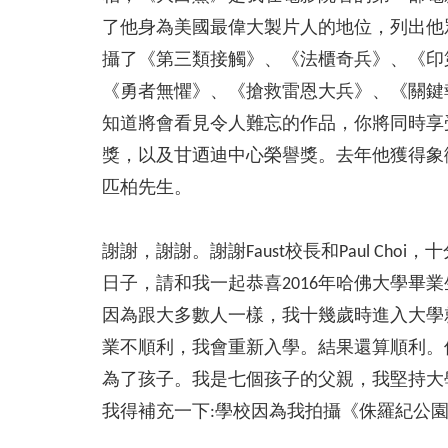
了他身為美國最偉大製片人的地位，列出他
攝了《第三類接觸》、《法櫃奇兵》、《印第
《勇者無懼》、《搶救雷恩大兵》、《關鍵
知道將會看見令人難忘的作品，你將同時享受娛樂
獎，以及甘迺迪中心榮譽獎。去年他獲得象
匹柏先生。
謝謝，謝謝。謝謝Faust校長和Paul 
日子，請和我一起恭喜2016年哈佛大學畢
因為跟大多數人一樣，我十幾歲時進入大學
業不順利，我會重新入學。結果還算順利。
為了孩子。我是七個孩子的父親，我堅持大
我得補充一下:學校因為我拍攝《侏羅紀公