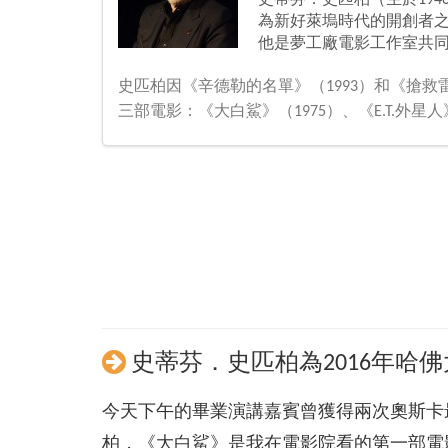
史蒂芬．史匹柏（生於194
為新好萊塢時代的開創者
他是夢工廠電影工作室共
史匹柏因《辛德勒的名單》（1993）和《搶救
三部電影：《大白鯊》（1975）、《E.T.外星
史蒂芬．史匹柏為2016年哈
今天下午的畢業演講嘉賓曾獲得兩次奧斯卡
柏，《大白鯊》是我在電影院看的第一部電