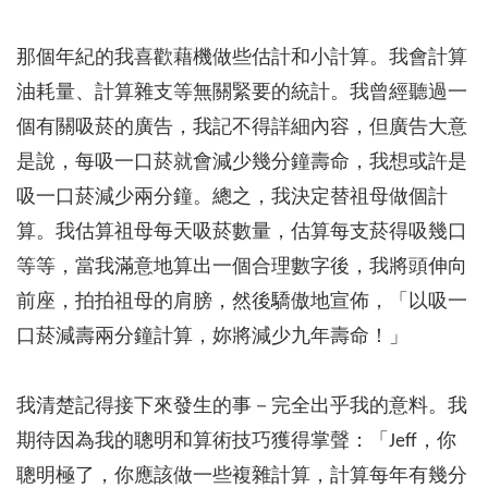
那個年紀的我喜歡藉機做些估計和小計算。我會計算
油耗量、計算雜支等無關緊要的統計。我曾經聽過一
個有關吸菸的廣告，我記不得詳細內容，但廣告大意
是說，每吸一口菸就會減少幾分鐘壽命，我想或許是
吸一口菸減少兩分鐘。總之，我決定替祖母做個計
算。我估算祖母每天吸菸數量，估算每支菸得吸幾口
等等，當我滿意地算出一個合理數字後，我將頭伸向
前座，拍拍祖母的肩膀，然後驕傲地宣佈，「以吸一
口菸減壽兩分鐘計算，妳將減少九年壽命！」
我清楚記得接下來發生的事－完全出乎我的意料。我
期待因為我的聰明和算術技巧獲得掌聲：「Jeff，你
聰明極了，你應該做一些複雜計算，計算每年有幾分