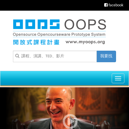
facebook
我要找
Toggl
navig