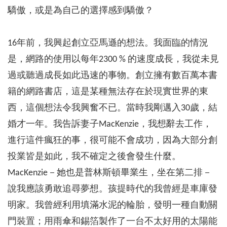
驕傲，或是為自己的選擇感到驕傲？
16年前，我興起創立亞馬遜的想法。我面臨的情況
是，網路的使用以每年2300 % 的速度成長，我從未見
過或聽過成長如此迅速的事物。創立擁有數百萬本書
籍的網路書店，這是某種無法存在於現實世界的東
西，這個想法令我興奮不已。當時我剛邁入30歲，結
婚才一年。我告訴妻子MacKenzie，我想辭去工作，
進行這件瘋狂的事，很可能不會成功，因為大部分創
投業皆是如此，我不確定之後會發生什麼。
MacKenzie－她也是普林斯頓畢業生，坐在第二排－
說我應該勇敢追尋夢想。孩提時代的我曾經是車庫發
明家。我曾經利用填滿水泥的輪胎，發明一種自動關
門裝置；用雨傘和錫箔製作了一台不太好用的太陽能