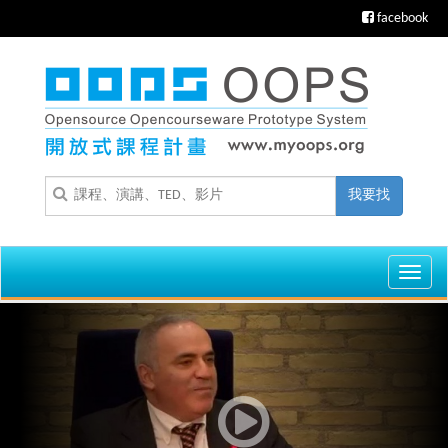
facebook
我要找
Toggl
navig