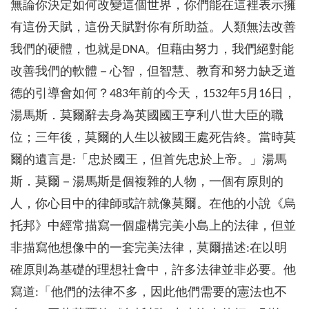
無論你決定如何改變這個世界，你們能在這裡表示擁
有這份天賦，這份天賦對你有所助益。人類無法改善
我們的硬體，也就是DNA。但藉由努力，我們絕對能
改善我們的軟體－心智，但智慧、教育和努力缺乏道
德的引導會如何？483年前的今天，1532年5月16日，
湯馬斯．莫爾辭去身為英國國王亨利八世大臣的職
位；三年後，莫爾的人生以被國王處死告終。當時莫
爾的遺言是:「忠於國王，但首先忠於上帝。」湯馬
斯．莫爾－湯馬斯是個複雜的人物，一個有原則的
人，你心目中的律師或許就像莫爾。在他的小說《烏
托邦》中經常描寫一個虛構完美小島上的法律，但並
非描寫他想像中的一套完美法律，莫爾描述:在以明
確原則為基礎的理想社會中，許多法律並非必要。他
寫道:「他們的法律不多，因此他們需要的憲法也不