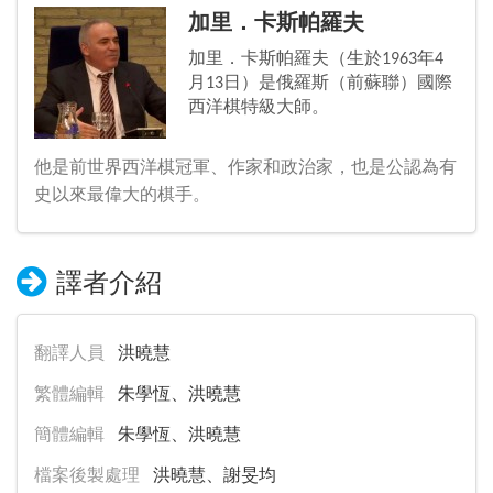
加里．卡斯帕羅夫
加里．卡斯帕羅夫（生於1963年4
月13日）是俄羅斯（前蘇聯）國際
西洋棋特級大師。
他是前世界西洋棋冠軍、作家和政治家，也是公認為有
史以來最偉大的棋手。
譯者介紹
翻譯人員
洪曉慧
繁體編輯
朱學恆、洪曉慧
簡體編輯
朱學恆、洪曉慧
檔案後製處理
洪曉慧、謝旻均