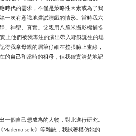
應時代的需求，不僅是策略性因素或為了我
第一次有意識地嘗試演戲的情形。當時我六
靜、神聖、真實。父親用八釐米攝影機捕捉
事實上他們被我專注的演出帶入耶穌誕生的場
記得我拿母親的眉筆仔細在整張臉上畫線，
在的自己和當時的祖母，但我確實清楚地記
出一個自己想成為的人物，對此進行研究。
ademoiselle》等雜誌，我試著模仿她的