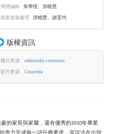
簡體編輯
朱學恆、洪曉慧
檔案後製處理
洪曉慧、謝旻均
版權資訊
圖片來源
wikimedia commons
影片來源
Columbia
、自豪的家長與家屬，還有優秀的2010年畢業
你盡力完成每一項任務要求，並設法在出狀