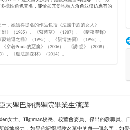
年6月22日）是美國女演員，她被媒體譽為她那一代「最
演多樣性角色聞名，能恰如其份地融入角色並模仿應有的
之一，她獲得提名的作品包括《法國中尉的女人》
非洲》（1985）、《紫苑草》（1987）、《暗夜哭聲》
《麥迪遜之橋》（1995）、《親情無價》（1998）、
《穿著Prada的惡魔》（2006）、《誘·惑》（2008）、
3）、《魔法黑森林》（2014）。
比亞大學巴納德學院畢業生演講
lden女士、Tilghman校長、校董會委員、傑出的教職員
所能地努力，如果你記得感謝名單中的每一個名字，如果