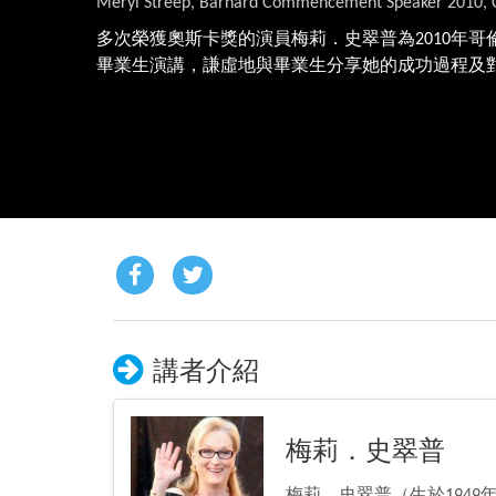
Meryl Streep, Barnard Commencement Speaker 2010, C
多次榮獲奧斯卡獎的演員梅莉．史翠普為2010年
畢業生演講，謙虛地與畢業生分享她的成功過程及
講者介紹
梅莉．史翠普