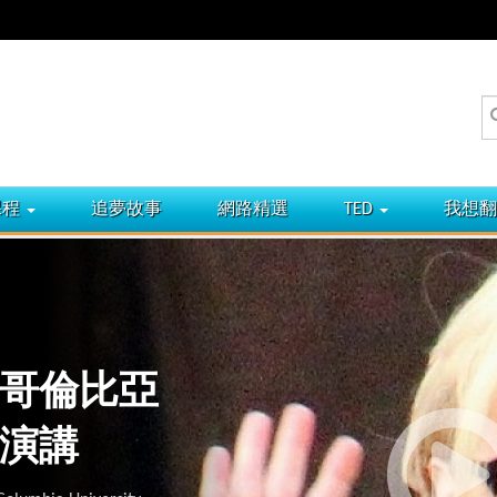
課程
追夢故事
網路精選
TED
我想翻
年哥倫比亞
演講