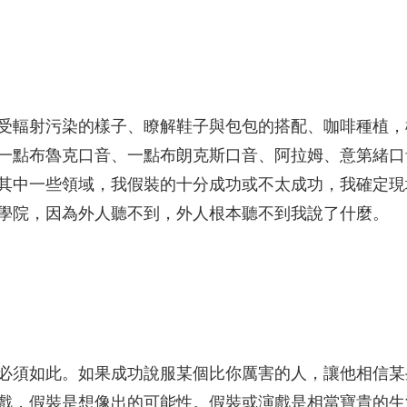
受輻射污染的樣子、瞭解鞋子與包包的搭配、咖啡種植，
一點布魯克口音、一點布朗克斯口音、阿拉姆、意第緒口
其中一些領域，我假裝的十分成功或不太成功，我確定現
學院，因為外人聽不到，外人根本聽不到我說了什麼。
必須如此。如果成功說服某個比你厲害的人，讓他相信某
戲，假裝是想像出的可能性。假裝或演戲是相當寶貴的生