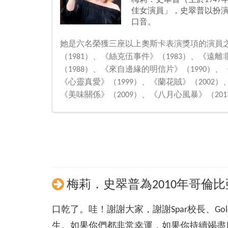
梅莉．史翠普（生於1949
佳女演員」，史翠普以扮
口音。
她是六名榮獲三座以上奧斯卡表演獎項的演員
（1981）、《絲克伍事件》（1983）、《遠離
（1988）、《來自邊緣的明信片》（1990）、
《心靈真愛》（1999）、《蘭花賊》（2002）、
《美味關係》（2009）、《八月心風暴》（201
梅莉．史翠普為2010年哥倫
口乾了。哇！謝謝大家，謝謝Spar校長、Go
生。如果你們都非常幸運，如果你持續竭盡