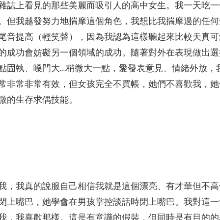
雜誌上看見的那些美麗而吸引人的高中女生。我一天吃一
。但我越發努力地揣摩這個角色，我想比我揣摩過的任何
尾音提高（輕笑聲），因為我認為這樣聽起來比較天真可
的成功會妨礙另一個領域的成功。隨著對外在表現做出選
點固執、嗓門大…稍微大一點，愛發表意見、情緒外放，
常非常非常有效，但女孩完全不買帳，她們不喜歡我，她
微的生存求偶技能。
我，我真的說服自己相信我就是這個漂亮、有才華但不高
閉上嘴巴，她學會在男孩掌控談話時閉上嘴巴。我對這一
我，我喜歡那樣。這是有意識的假裝，但同時是有目的的