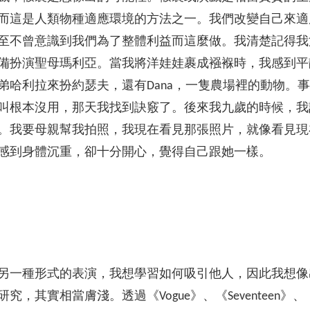
而這是人類物種適應環境的方法之一。我們改變自己來適
至不曾意識到我們為了整體利益而這麼做。我清楚記得我
備扮演聖母瑪利亞。當我將洋娃娃裹成襁褓時，我感到平
弟哈利拉來扮約瑟夫，還有Dana，一隻農場裡的動物。
叫根本沒用，那天我找到訣竅了。後來我九歲的時候，我
。我要母親幫我拍照，我現在看見那張照片，就像看見現
感到身體沉重，卻十分開心，覺得自己跟她一樣。
另一種形式的表演，我想學習如何吸引他人，因此我想像
實相當膚淺。透過《Vogue》、《Seventeen》、《M