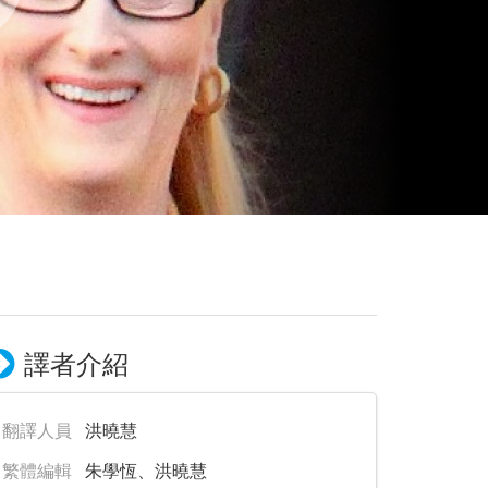
譯者介紹
翻譯人員
洪曉慧
繁體編輯
朱學恆、洪曉慧