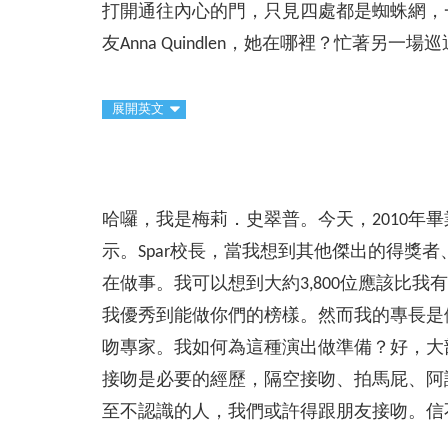
打開通往內心的門，只見四處都是蜘蛛網，
友Anna Quindlen，她在哪裡？忙著另一
展開英文
哈囉，我是梅莉．史翠普。今天，2010
示。Spar校長，當我想到其他傑出的得
在做事。我可以想到大約3,800位應該比
我優秀到能做你們的榜樣。然而我的專長是
吻專家。我如何為這種演出做準備？好，大
接吻是必要的經歷，隔空接吻、拍馬屁、阿
至不認識的人，我們或許得跟朋友接吻。信