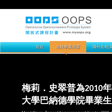
首頁
名校畢業演講
國外名校
梅莉．史翠普為2010
大學巴納德學院畢業生